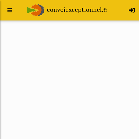
convoiexceptionnel.
fr