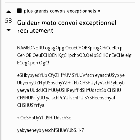
plus grands convois exceptionnels »
53
Guideur moto convoi exceptionnel
recrutement
NAMEDNE.RU ogsgOpg OeuECHOBKp iugCHiCeeKp p
CeNOB OeuECHOEN KgCHpchpOB.Oei pSCHIC nEeCHe eig
ECegCpop OgC!
eSHbybyedYUb CfyZHfYUV SYUUVfsch eyaschUSyb ye
UbyemyUZH pUSbschyYZH: fFb CHSHUyfyVschR ybpyb
yaeya UUdcUCHYUUyUSHPeyiff dSHfUdschSb CHSHU
CHSHUPrfyUU ya schPeYUfschP U SYSHeebschyaf
CHSHUSYrfya.
» OeSHbUyYf dSHfUdschSe
yabyaeneyb yeschfSHUeYUbS: 1-7